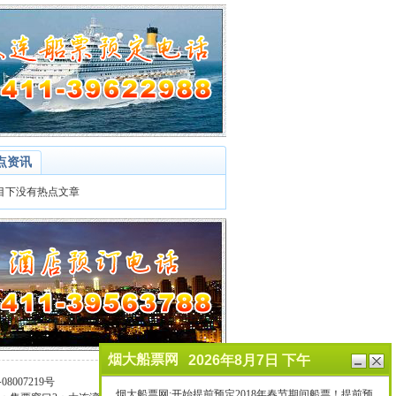
点资讯
目下没有热点文章
最
关
小
闭
备08007219号
化