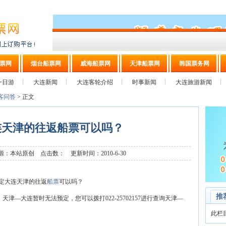
票网
烟台船票网
威海船票网
天津船票网
韩国票务网
一日游
大连新闻
大连客轮介绍
时事新闻
大连旅游新闻
客问答
> 正文
连天津的往返船票可以吗？
：本站原创 点击数：
更新时间：2010-6-30
定大连天津的往返
船票
可以吗？
推
，天津—大连暂时无法预定，您可以拨打022-25702157进行查询天津—
此栏