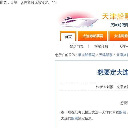
船票，天津—大连暂时无法预定。" />
大连港船票网
大连湾船
首页
景点门票
乘船须知
大连
您所在的位置 :
烟大船票网
>
天津船票
>
天津旅
想要定大
作者：
刘薇
文章来源
想要
答：现在只可以预定大连—天津的单程
船票
大连的
船票
预定信息。