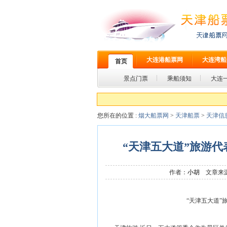
大连港船票网
大连湾船
首页
景点门票
乘船须知
大连
您所在的位置 :
烟大船票网
>
天津船票
>
天津信
“天津五大道”旅游
作者：
小胡
文章来
“天津五大道