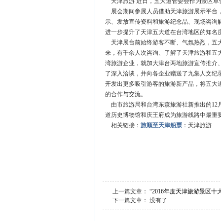
天津旅游 近日，五大道管委会作为景区单
展会期间参展人员借助天津旅游展示平台，
示、发放宣传资料和旅游纪念品、现场咨询
进一步提升了天津五大道在台湾地区的知名
天津展台前始终游客不断、气氛热烈，五大
来，有千余人次咨询、了解了天津旅游和五
湾旅游企业，就加大津台两地旅游宣传推介
了深入洽谈，并向各企业赠送了九集人文纪
开发出更多吸引游客的旅游新产品，将五大
的合作与交流。
由市旅游局和台湾东森旅游社新推出的12
道历史博物馆和庆王府成为旅游线路中最重
相关链接：
旅顺至
天津船票
：天津旅游
上一篇文章：
“2016年度天津旅游景区
下一篇文章： 没有了