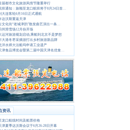
首届都市文化旅游风情节隆重举行
航班通知：旅顺至龙口航班将于8月24日首…
到大连客轮6月16日正式通航
0年达沃斯重返天津
古文化街“老城津韵”散发曲艺演出一条…
9蓟州滑雪场12月份开场
大运河旅游规划启动,乘船到北京不是梦想
市大港冬枣采摘游打出乡村旅游新品牌
北洋水师大沽船坞申请工业遗产
09天津食品博览会暨第二届中国天津名优食…
点资讯
至龙口航线时间及船票价格
6天津夏季达沃斯会议于6月26-28日开幕