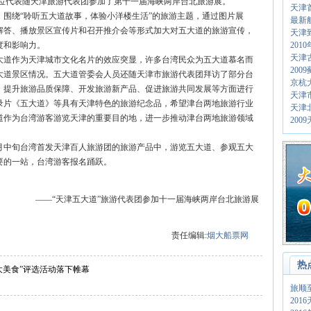
位代表随天津旅游代表团参加了第十一届海峡两岸台北旅游展。
天津
围绕“聆听五大道故事，体验小洋楼生活”的旅游主题，通过图片展
最新
解答、播放景区宣传片和召开推介会等形式加大对五大道的旅游宣传，
天津
度和影响力。
201
天津
道作为天津城市文化名片的效应突显，许多台湾民众为五大道慕名而
200
大道景区情况。五大道管委会人员还随天津市旅游代表团拜访了部分台
京杭
、提升旅游品质保障、开发旅游新产品、促进旅游共同发展等方面进行
天津
录片《五大道》等具有天津特色的旅游纪念品，希望津台两地旅游行业
天津
道作为台湾游客游览天津的重要目的地，进一步推动津台两地旅游领域
20
月中旬台湾首发天津百人旅游团的旅游产品中，游览五大道、参观五大
要的一站，台湾游客报名踊跃。
——“天津五大道”旅游代表团参加十一届海峡两岸台北旅游展
责任编辑:
烟大船票网
热
十大美食”评选活动落下帷幕
旅顺
201