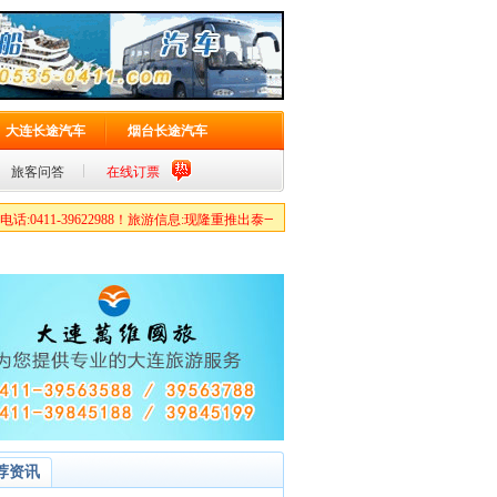
大连长途汽车
烟台长途汽车
旅客问答
在线订票
411-39622988！旅游信息:现隆重推出泰一地旅游包机特价,火爆预定中……报名热线1571
荐资讯