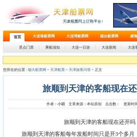
大连港船票网
大连湾船票网
烟台船票网
威
首页
景点门票
乘船须知
大连一日游
大连新闻
大连
您所在的位置 :
烟大船票网
>
天津船票
>
天津旅客问答
> 正文
旅顺到天津的客船现在还
作者：
小胡
文章来源：本站原创 点击数：
更新时间：2
旅顺到天津的客船现在还开吗
旅顺到天津的客船每年发船时间只是开3个多月